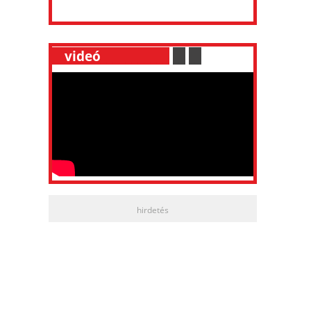
__
videó
___________
.
__
.
__
hirdetés