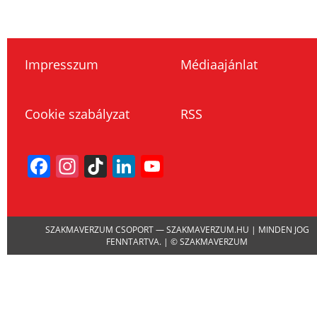
Impresszum
Médiaajánlat
Cookie szabályzat
RSS
Facebook
Instagram
TikTok
LinkedIn
YouTube
Channel
SZAKMAVERZUM CSOPORT — SZAKMAVERZUM.HU | MINDEN JOG
FENNTARTVA. | © SZAKMAVERZUM