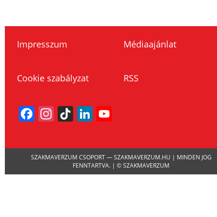
Impresszum
Médiaajánlat
Cookie szabályzat
RSS
Facebook
Instagram
TikTok
LinkedIn
YouTube
Channel
SZAKMAVERZUM CSOPORT — SZAKMAVERZUM.HU | MINDEN JOG
FENNTARTVA. | © SZAKMAVERZUM