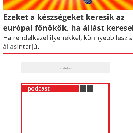
Ezeket a készségeket keresik az
európai főnökök, ha állást kerese
Ha rendelkezel ilyenekkel, könnyebb lesz a
állásinterjú.
hirdetés
__
podcast
___________
.
__
.
__