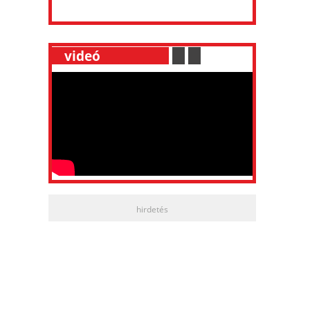
__
videó
___________
.
__
.
__
hirdetés