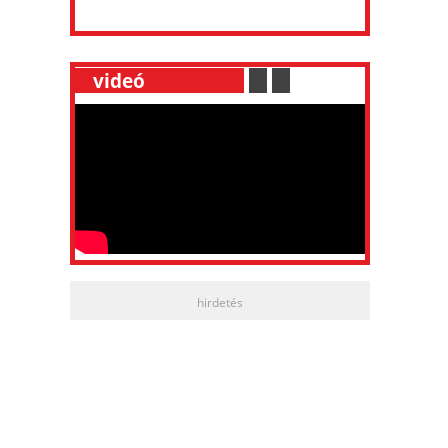
__
videó
___________
.
__
.
__
hirdetés