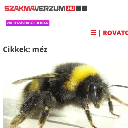
VÁLTOZÁSOK A SULIBAN
☰ | ROVAT
Cikkek:
méz