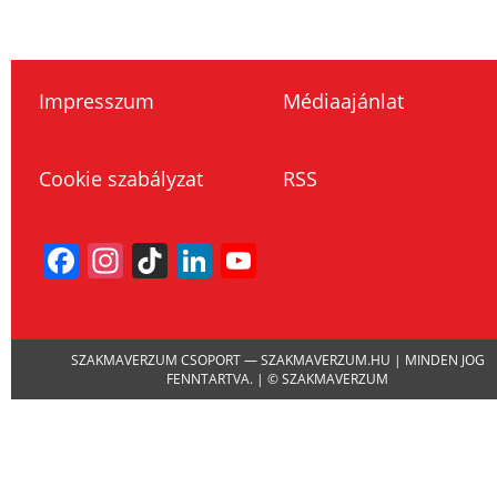
Impresszum
Médiaajánlat
Cookie szabályzat
RSS
Facebook
Instagram
TikTok
LinkedIn
YouTube
Channel
SZAKMAVERZUM CSOPORT — SZAKMAVERZUM.HU | MINDEN JOG
FENNTARTVA. | © SZAKMAVERZUM