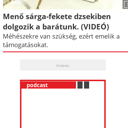
Menő sárga-fekete dzsekiben
dolgozik a barátunk. (VIDEÓ)
Méhészekre van szükség, ezért emelik a
támogatásokat.
hirdetés
__
podcast
___________
.
__
.
__