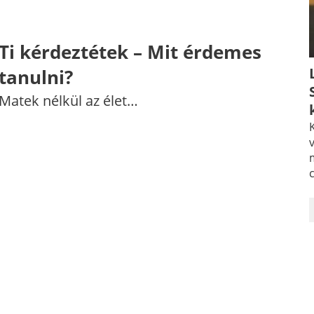
Ti kérdeztétek –​ Mit érdemes
tanulni?
Matek nélkül az élet…
K
v