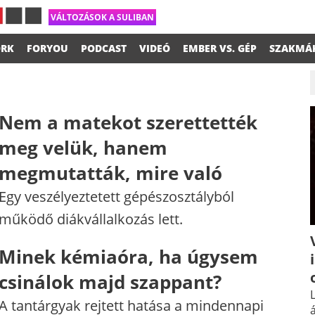
VÁLTOZÁSOK A SULIBAN
RK
FORYOU
PODCAST
VIDEÓ
EMBER VS. GÉP
SZAKMÁ
Nem a matekot szerettették
meg velük, hanem
megmutatták, mire való
Egy veszélyeztetett gépészosztályból
működő diákvállalkozás lett.
Minek kémiaóra, ha úgysem
csinálok majd szappant?
L
A tantárgyak rejtett hatása a mindennapi
á