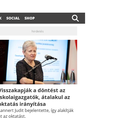
K
SOCIAL
SHOP
hirdetés
Visszakapják a döntést az
iskolaigazgatók, átalakul az
oktatás irányítása
annert Judit bejelentette, így alakítják
t az oktatást.