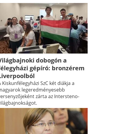
Világbajnoki dobogón a
félegyházi gépíró: bronzérem
Liverpoolból
 Kiskunfélegyházi SzC két diákja a
magyarok legeredményesebb
versenyzőjeként zárta az Intersteno-
világbajnokságot.