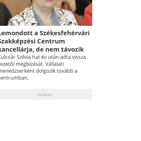
Lemondott a Székesfehérvári
Szakképzési Centrum
kancellárja, de nem távozik
ulcsár Szilvia hat év után adta vissza
ezetői megbízását. Vállalati
menedzserként dolgozik tovább a
centrumban.
hirdetés