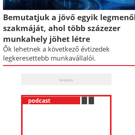
Bemutatjuk a jövő egyik legmenő
szakmáját, ahol több százezer
munkahely jöhet létre
Ők lehetnek a következő évtizedek
legkeresettebb munkavállalói.
hirdetés
__
podcast
___________
.
__
.
__