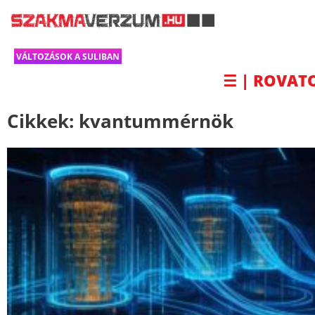
VÁLTOZÁSOK A SULIBAN
☰ | ROVAT
Cikkek:
kvantummérnök