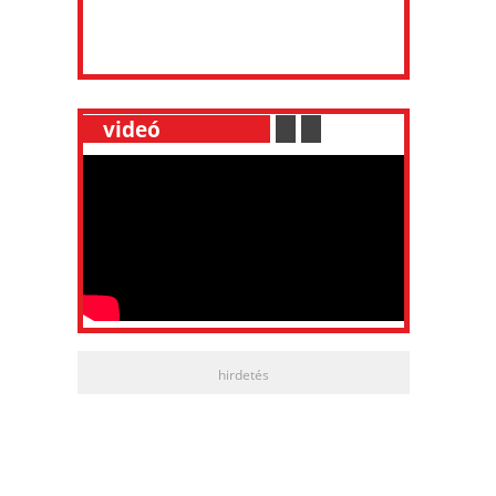
__
videó
___________
.
__
.
__
hirdetés