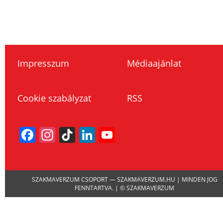
Impresszum
Médiaajánlat
Cookie szabályzat
RSS
Facebook
Instagram
TikTok
LinkedIn
YouTube
Channel
SZAKMAVERZUM CSOPORT — SZAKMAVERZUM.HU | MINDEN JOG
FENNTARTVA. | © SZAKMAVERZUM