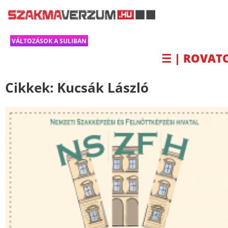
VÁLTOZÁSOK A SULIBAN
☰ | ROVAT
Cikkek:
Kucsák László