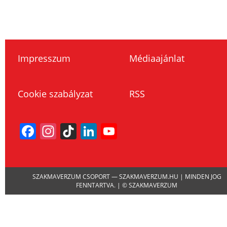
Impresszum
Médiaajánlat
Cookie szabályzat
RSS
Facebook
Instagram
TikTok
LinkedIn
YouTube
Channel
SZAKMAVERZUM CSOPORT — SZAKMAVERZUM.HU | MINDEN JOG
FENNTARTVA. | © SZAKMAVERZUM