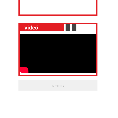
__
videó
___________
.
__
.
__
hirdetés