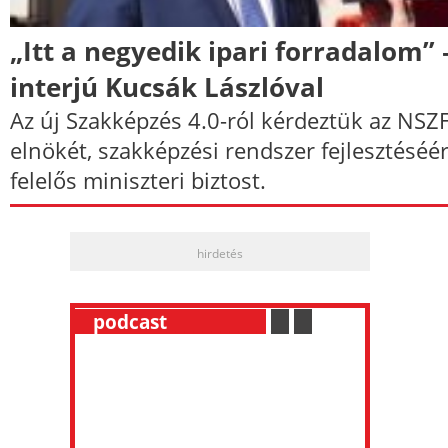
„Itt a negyedik ipari forradalom” 
interjú Kucsák Lászlóval
Az új Szakképzés 4.0-ról kérdeztük az NSZ
elnökét, szakképzési rendszer fejlesztéséér
felelős miniszteri biztost.
hirdetés
__
podcast
___________
.
__
.
__