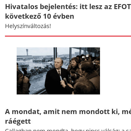
Hivatalos bejelentés: itt lesz az EFO
következő 10 évben
Helyszínváltozás!
A mondat, amit nem mondott ki, mé
ráégett
Callaghan nem mondta, hogy nincs válság; a sa