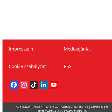
Impresszum
Médiaajánlat
Cookie szabályzat
RSS
Facebook
Instagram
TikTok
LinkedIn
YouTube
Channel
SZAKMAVERZUM CSOPORT — SZAKMAVERZUM.HU | MINDEN JOG
FENNTARTVA. | © SZAKMAVERZUM