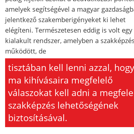
amelyek segítségével a magyar gazdaság
jelentkező szakemberigényeket ki lehet
elégíteni. Természetesen eddig is volt egy
kialakult rendszer, amelyben a szakképzé
működött, de
tisztában kell lenni azzal, hogy
ma kihívásaira megfelelő
válaszokat kell adni a megfele
szakképzés lehetőségének
biztosításával.