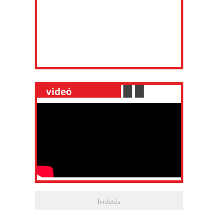
__
videó
___________
.
__
.
__
hirdetés