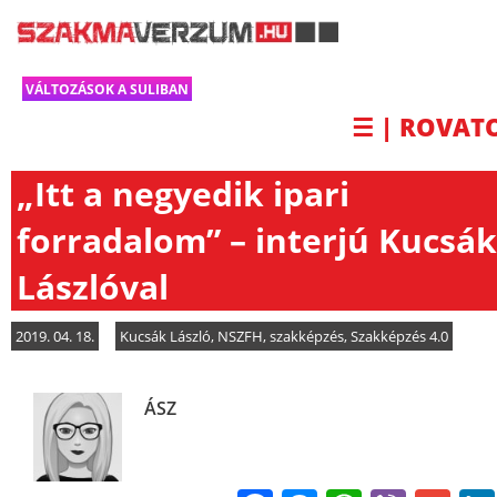
VÁLTOZÁSOK A SULIBAN
☰ | ROVAT
„Itt a negyedik ipari
forradalom” – interjú Kucsák
Lászlóval
2019. 04. 18.
Kucsák László
,
NSZFH
,
szakképzés
,
Szakképzés 4.0
ÁSZ