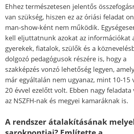
Ehhez természetesen jelentős összefogás
van szükség, hiszen ez az óriási feladat on
man-show-ként nem működik. Egységese
kell eljuttatnunk azokat az információkat 
gyerekek, fiatalok, szülők és a köznevelés
dolgozó pedagógusok részére is, hogy a
szakképzés vonzó lehetőség legyen, amel
már egyáltalán nem ugyanaz, mint 10-15 
20 évvel ezelőtt volt. Ebben nagy feladata
az NSZFH-nak és megyei kamaráknak is.
A rendszer átalakításának melye
sarokpontjai? Említette a