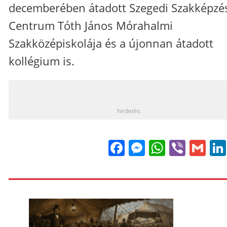
decemberében átadott Szegedi Szakképzé
Centrum Tóth János Mórahalmi
Szakközépiskolája és a újonnan átadott
kollégium is.
_
hirdetés
Facebook
Messenge
WhatsA
Viber
Gm