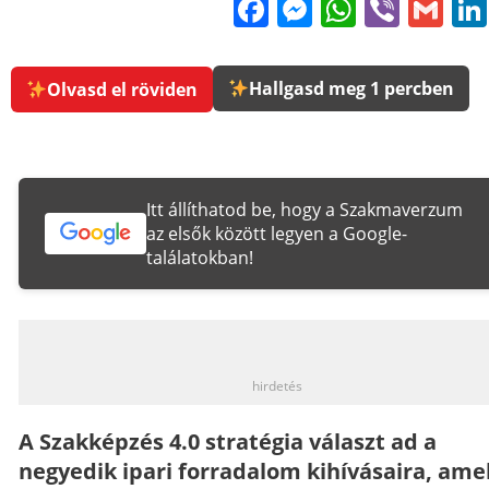
Facebook
Messenge
WhatsA
Viber
Gm
Hallgasd meg 1 percben
Olvasd el röviden
Itt állíthatod be, hogy a Szakmaverzum
az elsők között legyen a Google-
találatokban!
_
hirdetés
A Szakképzés 4.0 stratégia választ ad a
negyedik ipari forradalom kihívásaira, ame