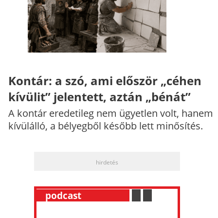
Kontár: a szó, ami először „céhen
kívülit” jelentett, aztán „bénát”
A kontár eredetileg nem ügyetlen volt, hanem
kívülálló, a bélyegből később lett minősítés.
hirdetés
__
podcast
___________
.
__
.
__