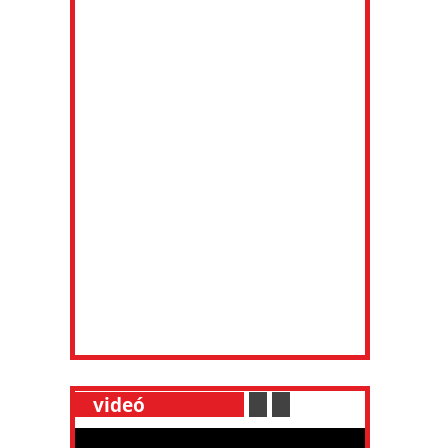
__
videó
___________
.
__
.
__