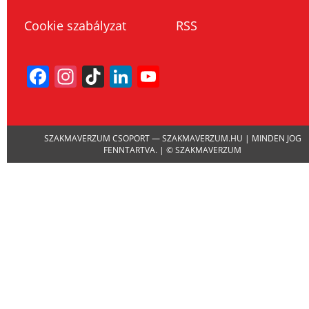
Cookie szabályzat
RSS
Facebook
Instagram
TikTok
LinkedIn
YouTube
Channel
SZAKMAVERZUM CSOPORT — SZAKMAVERZUM.HU | MINDEN JOG
FENNTARTVA. | © SZAKMAVERZUM