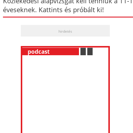
Közlekedési alapvizsgát kell tenniük a 11-
éveseknek. Kattints és próbált ki!
hirdetés
__
podcast
___________
.
__
.
__