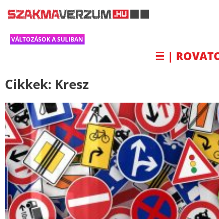
VÁLTOZÁSOK A SULIBAN
☰ | ROVAT
Cikkek:
Kresz