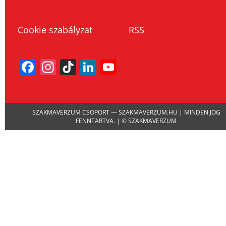
Cookie szabályzat
RSS
Facebook
Instagram
TikTok
LinkedIn
YouTube
Channel
SZAKMAVERZUM CSOPORT — SZAKMAVERZUM.HU | MINDEN JOG
FENNTARTVA. | © SZAKMAVERZUM