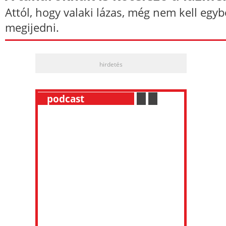
Attól, hogy valaki lázas, még nem kell egyb
megijedni.
hirdetés
__
podcast
___________
.
__
.
__