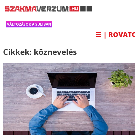
VÁLTOZÁSOK A SULIBAN
☰ | ROVAT
Cikkek:
köznevelés