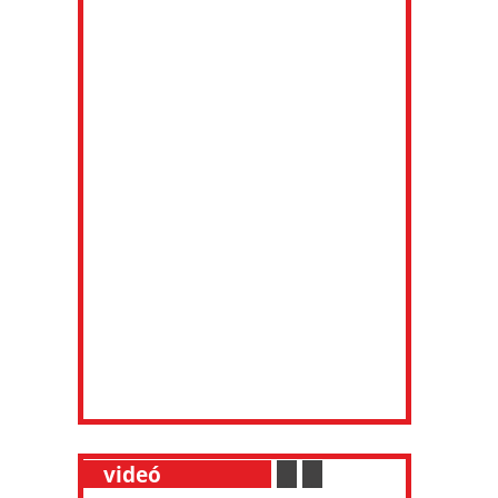
__
videó
___________
.
__
.
__