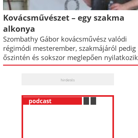
Kovácsművészet – egy szakma
alkonya
Szombathy Gábor kovácsművész valódi
régimódi mesterember, szakmájáról pedig
őszintén és sokszor meglepően nyilatkozik
hirdetés
__
podcast
___________
.
__
.
__