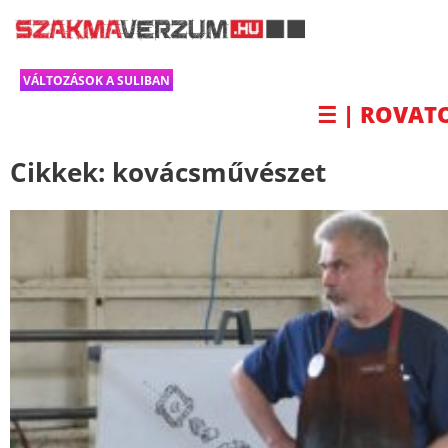
VÁLTOZÁSOK A SULIBAN
☰ | ROVAT
Cikkek:
kovácsművészet