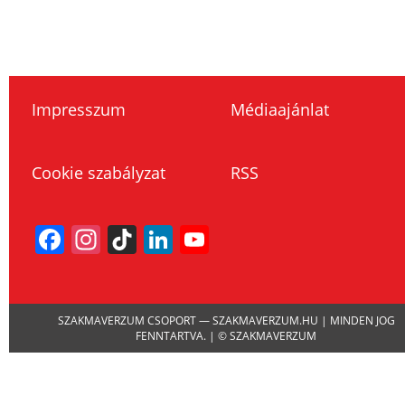
Impresszum
Médiaajánlat
Cookie szabályzat
RSS
Facebook
Instagram
TikTok
LinkedIn
YouTube
Channel
SZAKMAVERZUM CSOPORT — SZAKMAVERZUM.HU | MINDEN JOG
FENNTARTVA. | © SZAKMAVERZUM