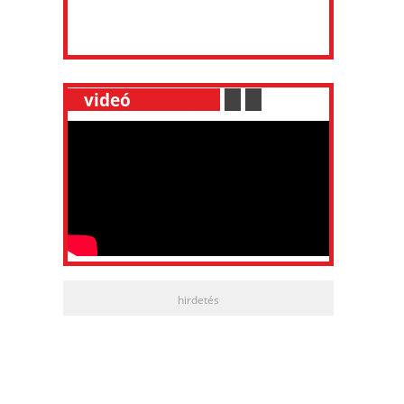
__
videó
___________
.
__
.
__
hirdetés