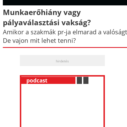
Munkaerőhiány vagy
pályaválasztási vakság?
Amikor a szakmák pr-ja elmarad a valóságt
De vajon mit lehet tenni?
hirdetés
__
podcast
___________
.
__
.
__