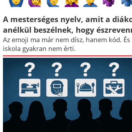
A mesterséges nyelv, amit a diák
anélkül beszélnek, hogy észreve
Az emoji ma már nem dísz, hanem kód. És
iskola gyakran nem érti.