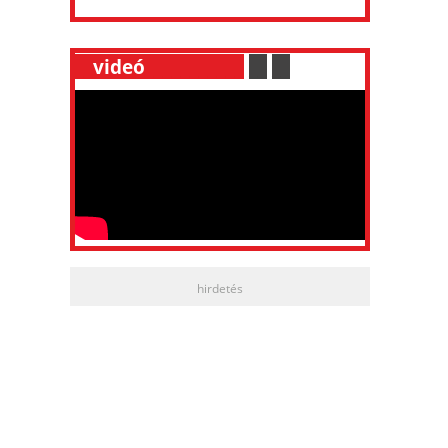
__
videó
___________
.
__
.
__
hirdetés