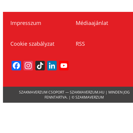
Impresszum
Médiaajánlat
Cookie szabályzat
RSS
Facebook
Instagram
TikTok
LinkedIn
YouTube
Channel
SZAKMAVERZUM CSOPORT — SZAKMAVERZUM.HU | MINDEN JOG
FENNTARTVA. | © SZAKMAVERZUM