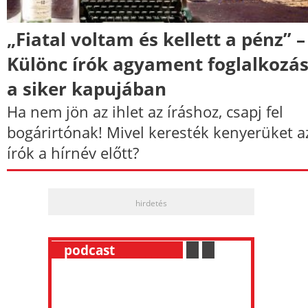
„Fiatal voltam és kellett a pénz” –
Különc írók agyament foglalkozás
a siker kapujában
Ha nem jön az ihlet az íráshoz, csapj fel
bogárirtónak! Mivel keresték kenyerüket a
írók a hírnév előtt?
hirdetés
__
podcast
___________
.
__
.
__