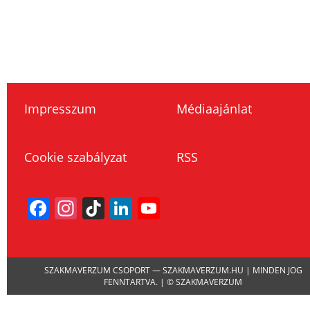
Impresszum
Médiaajánlat
Cookie szabályzat
RSS
Facebook
Instagram
TikTok
LinkedIn
YouTube
Channel
SZAKMAVERZUM CSOPORT — SZAKMAVERZUM.HU | MINDEN JOG
FENNTARTVA. | © SZAKMAVERZUM