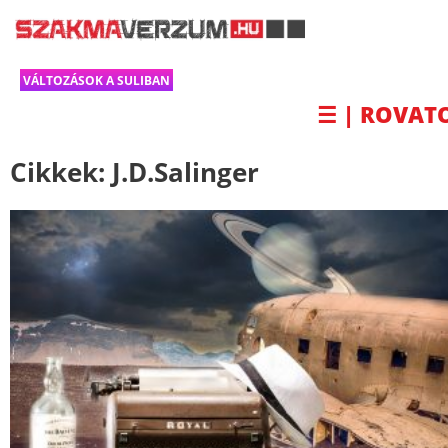
VÁLTOZÁSOK A SULIBAN
☰ | ROVAT
Cikkek:
J.D.Salinger