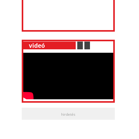
__
videó
___________
.
__
.
__
hirdetés