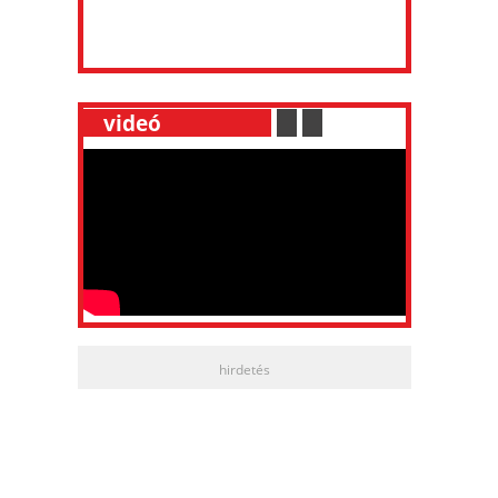
__
videó
___________
.
__
.
__
hirdetés