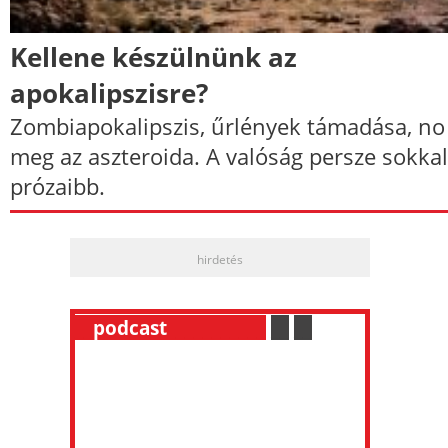
Kellene készülnünk az
apokalipszisre?
Zombiapokalipszis, űrlények támadása, no
meg az aszteroida. A valóság persze sokkal
prózaibb.
hirdetés
__
podcast
___________
.
__
.
__