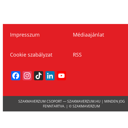
Impresszum
Médiaajánlat
Cookie szabályzat
RSS
Facebook
Instagram
TikTok
LinkedIn
YouTube
Channel
SZAKMAVERZUM CSOPORT — SZAKMAVERZUM.HU | MINDEN JOG
FENNTARTVA. | © SZAKMAVERZUM