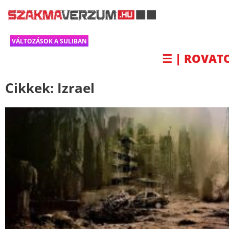
VÁLTOZÁSOK A SULIBAN
☰ | ROVAT
Cikkek:
Izrael