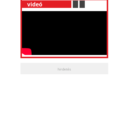
__
videó
___________
.
__
.
__
hirdetés