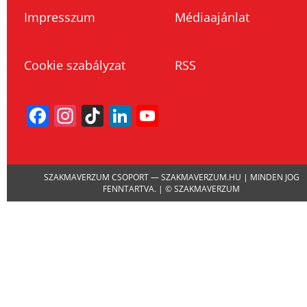
Impresszum
Médiaajánlat
Cookie szabályzat
RSS
Facebook
Instagram
TikTok
LinkedIn
YouTube
Channel
SZAKMAVERZUM CSOPORT — SZAKMAVERZUM.HU | MINDEN JOG
FENNTARTVA. | © SZAKMAVERZUM