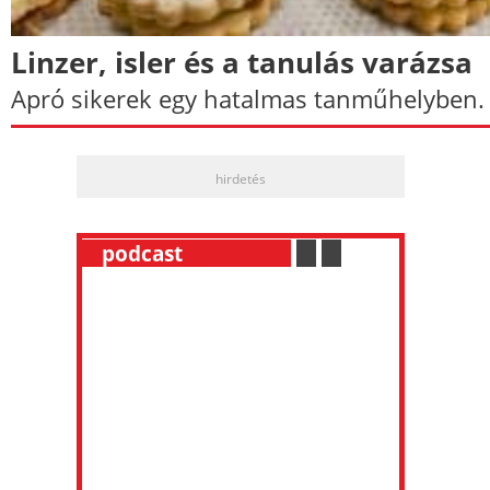
Linzer, isler és a tanulás varázsa
Apró sikerek egy hatalmas tanműhelyben.
hirdetés
__
podcast
___________
.
__
.
__