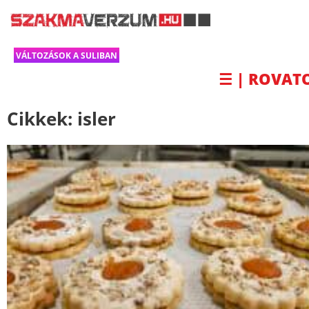
VÁLTOZÁSOK A SULIBAN
☰ | ROVAT
Cikkek:
isler