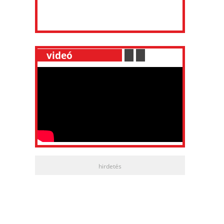
__
videó
___________
.
__
.
__
hirdetés