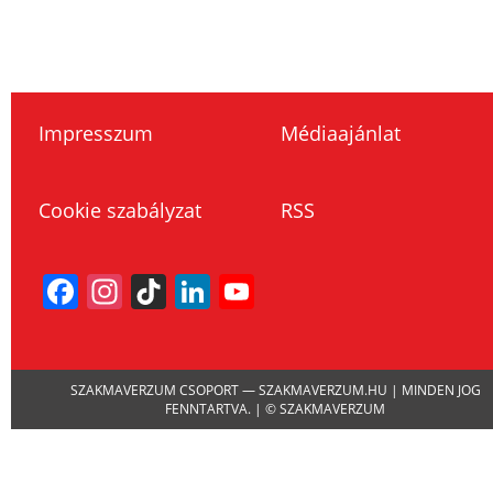
Impresszum
Médiaajánlat
Cookie szabályzat
RSS
Facebook
Instagram
TikTok
LinkedIn
YouTube
Channel
SZAKMAVERZUM CSOPORT — SZAKMAVERZUM.HU | MINDEN JOG
FENNTARTVA. | © SZAKMAVERZUM