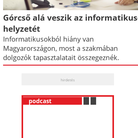
Górcső alá veszik az informatiku
helyzetét
Informatikusokból hiány van
Magyarországon, most a szakmában
dolgozók tapasztalatait összegeznék.
hirdetés
__
podcast
___________
.
__
.
__