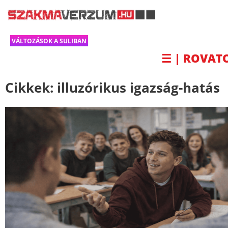
VÁLTOZÁSOK A SULIBAN
☰ | ROVAT
Cikkek:
illuzórikus igazság-hatás