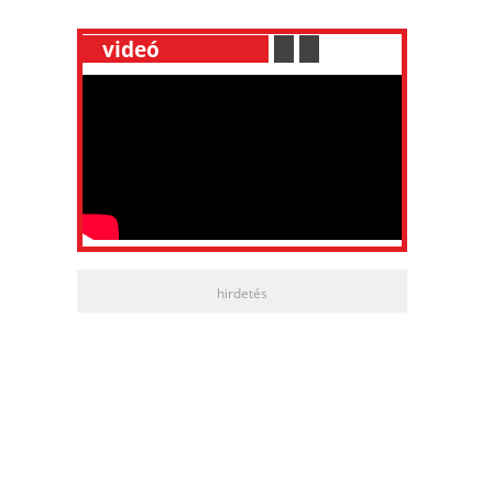
__
videó
___________
.
__
.
__
hirdetés