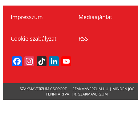
Impresszum
Médiaajánlat
Cookie szabályzat
RSS
Facebook
Instagram
TikTok
LinkedIn
YouTube
Channel
SZAKMAVERZUM CSOPORT — SZAKMAVERZUM.HU | MINDEN JOG
FENNTARTVA. | © SZAKMAVERZUM