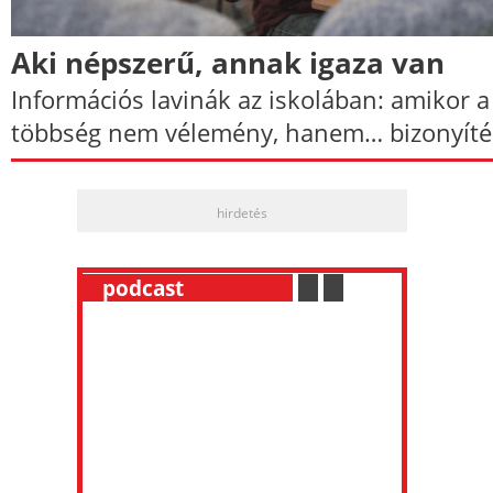
Aki népszerű, annak igaza van
Információs lavinák az iskolában: amikor a
többség nem vélemény, hanem… bizonyíté
hirdetés
__
podcast
___________
.
__
.
__