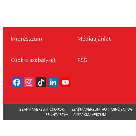
Impresszum
Médiaajánlat
Cookie szabályzat
RSS
Facebook
Instagram
TikTok
LinkedIn
YouTube
Channel
SZAKMAVERZUM CSOPORT — SZAKMAVERZUM.HU | MINDEN JOG
FENNTARTVA. | © SZAKMAVERZUM