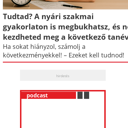
Tudtad? A nyári szakmai
gyakorlaton is megbukhatsz, és 
kezdheted meg a következő tané
Ha sokat hiányzol, számolj a
következményekkel! – Ezeket kell tudnod!
hirdetés
__
podcast
___________
.
__
.
__