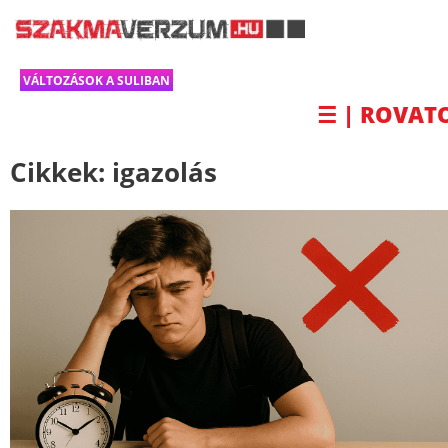
VÁLTOZÁSOK A SULIBAN
☰ | ROVAT
Cikkek:
igazolás