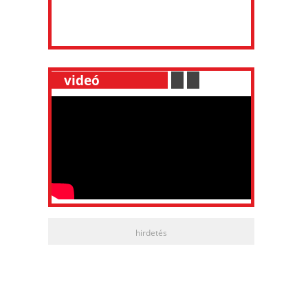
__
videó
___________
.
__
.
__
hirdetés