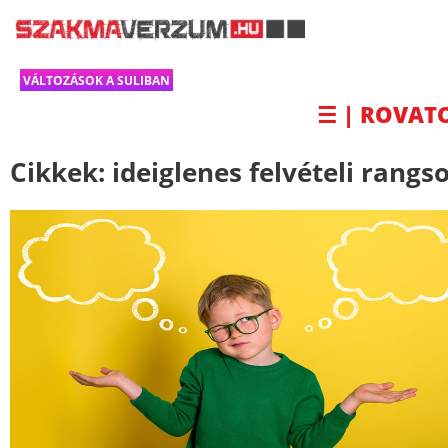
VÁLTOZÁSOK A SULIBAN
☰ | ROVAT
Cikkek:
ideiglenes felvételi rangs