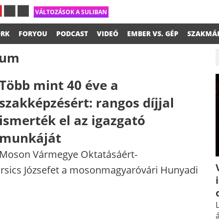
VÁLTOZÁSOK A SULIBAN
RK
FORYOU
PODCAST
VIDEÓ
EMBER VS. GÉP
SZAKMÁ
kum
Több mint 40 éve a
szakképzésért: rangos díjjal
ismerték el az igazgató
munkáját
Moson Vármegye Oktatásáért-
Borsics Józsefet a mosonmagyaróvári Hunyadi
L
á