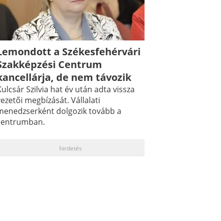
Lemondott a Székesfehérvári
Szakképzési Centrum
kancellárja, de nem távozik
ulcsár Szilvia hat év után adta vissza
ezetői megbízását. Vállalati
menedzserként dolgozik tovább a
centrumban.
hirdetés