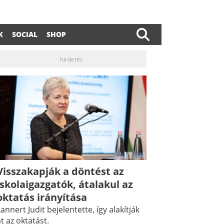
K
SOCIAL
SHOP
hirdetés
Visszakapják a döntést az
iskolaigazgatók, átalakul az
oktatás irányítása
annert Judit bejelentette, így alakítják
t az oktatást.