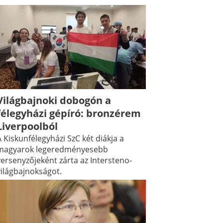
Világbajnoki dobogón a
félegyházi gépíró: bronzérem
Liverpoolból
 Kiskunfélegyházi SzC két diákja a
magyarok legeredményesebb
versenyzőjeként zárta az Intersteno-
világbajnokságot.