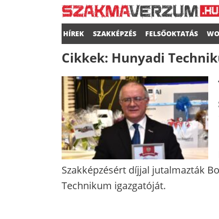
HÍREK
SZAKKÉPZÉS
FELSŐOKTATÁS
WO
Cikkek:
Hunyadi Techni
Szakképzésért díjjal jutalmazták 
Technikum igazgatóját.