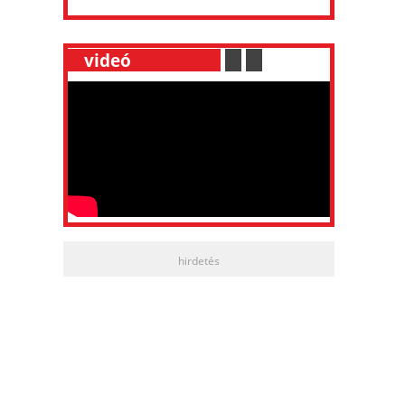
__
videó
___________
.
__
.
__
hirdetés