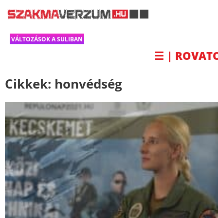
VÁLTOZÁSOK A SULIBAN
☰ | ROVAT
Cikkek:
honvédség