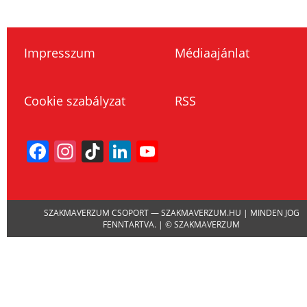
Impresszum
Médiaajánlat
Cookie szabályzat
RSS
Facebook
Instagram
TikTok
LinkedIn
YouTube
Channel
SZAKMAVERZUM CSOPORT — SZAKMAVERZUM.HU | MINDEN JOG
FENNTARTVA. | © SZAKMAVERZUM