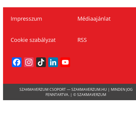
Impresszum
Médiaajánlat
Cookie szabályzat
RSS
Facebook
Instagram
TikTok
LinkedIn
YouTube
Channel
SZAKMAVERZUM CSOPORT — SZAKMAVERZUM.HU | MINDEN JOG
FENNTARTVA. | © SZAKMAVERZUM