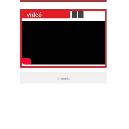
__
videó
___________
.
__
.
__
hirdetés