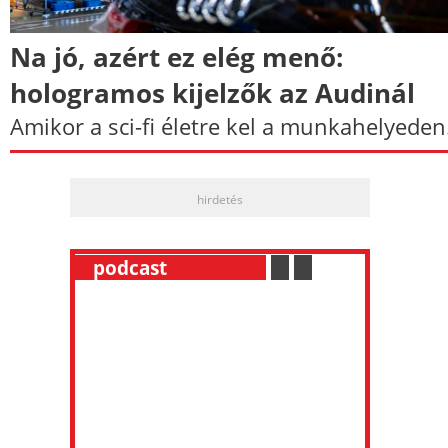
Na jó, azért ez elég menő:
hologramos kijelzők az Audinál
Amikor a sci-fi életre kel a munkahelyeden
hirdetés
__
podcast
___________
.
__
.
__