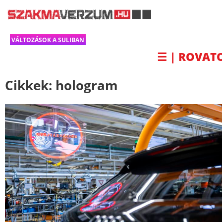
VÁLTOZÁSOK A SULIBAN
☰ | ROVAT
Cikkek:
hologram