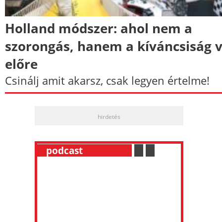
Holland módszer: ahol nem a
szorongás, hanem a kíváncsiság v
előre
Csinálj amit akarsz, csak legyen értelme!
hirdetés
__
podcast
___________
.
__
.
__