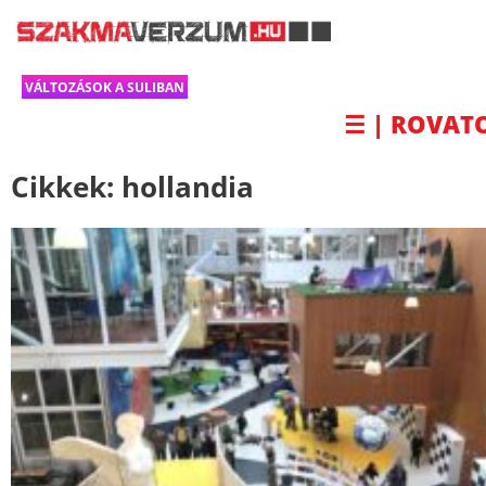
VÁLTOZÁSOK A SULIBAN
☰ | ROVAT
Cikkek:
hollandia