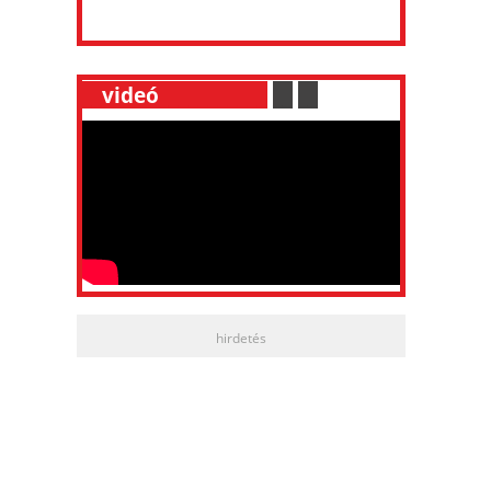
__
videó
___________
.
__
.
__
hirdetés