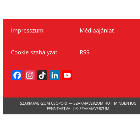
Impresszum
Médiaajánlat
Cookie szabályzat
RSS
Facebook
Instagram
TikTok
LinkedIn
YouTube
Channel
SZAKMAVERZUM CSOPORT — SZAKMAVERZUM.HU | MINDEN JOG
FENNTARTVA. | © SZAKMAVERZUM