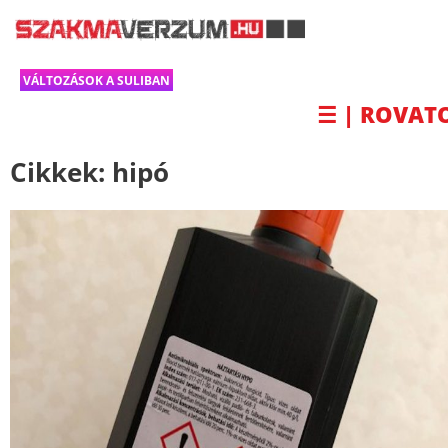
VÁLTOZÁSOK A SULIBAN
☰ | ROVAT
Cikkek:
hipó