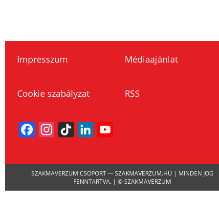
Impresszum
Médiaajánlat
Cookie szabályzat
RSS
Facebook
Instagram
TikTok
LinkedIn
YouTube
Channel
SZAKMAVERZUM CSOPORT — SZAKMAVERZUM.HU | MINDEN JOG
FENNTARTVA. | © SZAKMAVERZUM