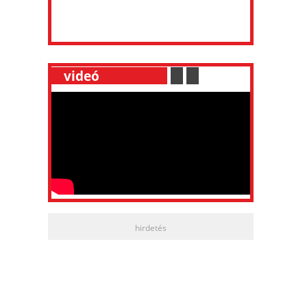
__
videó
___________
.
__
.
__
hirdetés