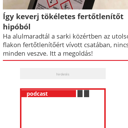
Így keverj tökéletes fertőtlenítőt
hipóból
Ha alulmaradtál a sarki közértben az utols
flakon fertőtlenítőért vívott csatában, ninc
minden veszve. Itt a megoldás!
hirdetés
__
podcast
___________
.
__
.
__