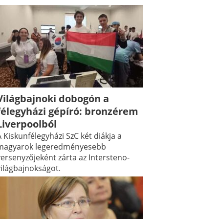
Világbajnoki dobogón a
félegyházi gépíró: bronzérem
Liverpoolból
 Kiskunfélegyházi SzC két diákja a
magyarok legeredményesebb
versenyzőjeként zárta az Intersteno-
világbajnokságot.