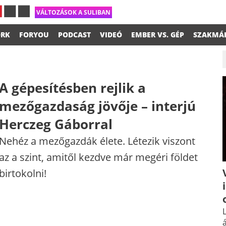
VÁLTOZÁSOK A SULIBAN
RK
FORYOU
PODCAST
VIDEÓ
EMBER VS. GÉP
SZAKMÁ
A gépesítésben rejlik a
mezőgazdaság jövője – interjú
Herczeg Gáborral
Nehéz a mezőgazdák élete. Létezik viszont
az a szint, amitől kezdve már megéri földet
birtokolni!
L
á