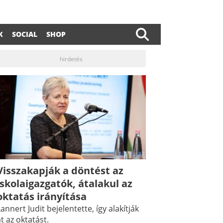
K
SOCIAL
SHOP
hirdetés
Visszakapják a döntést az
iskolaigazgatók, átalakul az
oktatás irányítása
annert Judit bejelentette, így alakítják
t az oktatást.