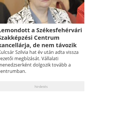
Lemondott a Székesfehérvári
Szakképzési Centrum
kancellárja, de nem távozik
ulcsár Szilvia hat év után adta vissza
ezetői megbízását. Vállalati
menedzserként dolgozik tovább a
centrumban.
hirdetés