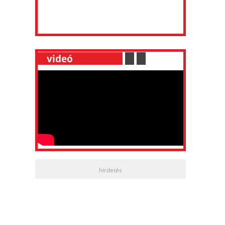
__
videó
___________
.
__
.
__
hirdetés