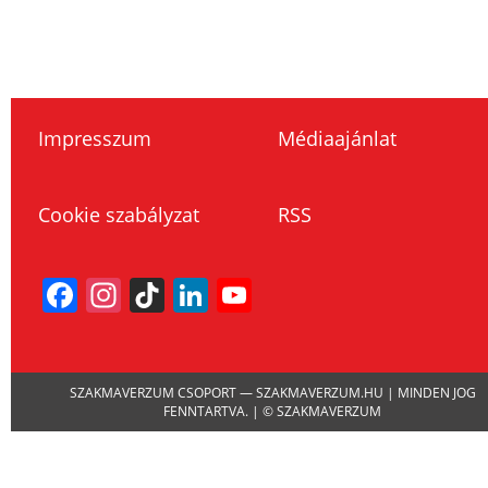
Impresszum
Médiaajánlat
Cookie szabályzat
RSS
Facebook
Instagram
TikTok
LinkedIn
YouTube
Channel
SZAKMAVERZUM CSOPORT — SZAKMAVERZUM.HU | MINDEN JOG
FENNTARTVA. | © SZAKMAVERZUM