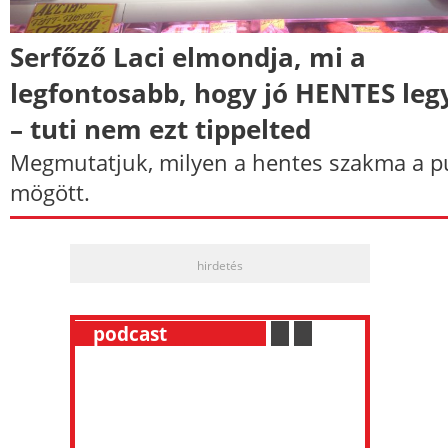
Serfőző Laci elmondja, mi a
legfontosabb, hogy jó HENTES leg
– tuti nem ezt tippelted
Megmutatjuk, milyen a hentes szakma a p
mögött.
hirdetés
__
podcast
___________
.
__
.
__