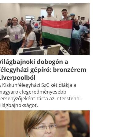
Világbajnoki dobogón a
félegyházi gépíró: bronzérem
Liverpoolból
 Kiskunfélegyházi SzC két diákja a
magyarok legeredményesebb
versenyzőjeként zárta az Intersteno-
világbajnokságot.