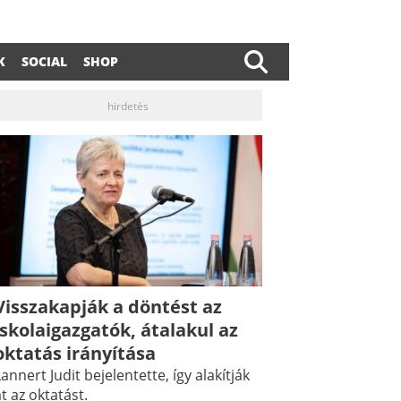
K
SOCIAL
SHOP
hirdetés
Visszakapják a döntést az
iskolaigazgatók, átalakul az
oktatás irányítása
annert Judit bejelentette, így alakítják
t az oktatást.