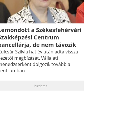
Lemondott a Székesfehérvári
Szakképzési Centrum
kancellárja, de nem távozik
ulcsár Szilvia hat év után adta vissza
ezetői megbízását. Vállalati
menedzserként dolgozik tovább a
centrumban.
hirdetés