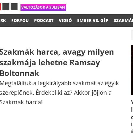
VÁLTOZÁSOK A SULIBAN
RK
FORYOU
PODCAST
VIDEÓ
EMBER VS. GÉP
SZAKMÁ
Szakmák harca, avagy milyen
szakmája lehetne Ramsay
Boltonnak
Megtaláltuk a legkirályabb szakmát az egyik
szereplőnek. Érdekel ki az? Akkor jöjjön a
Szakmák harca!
L
á