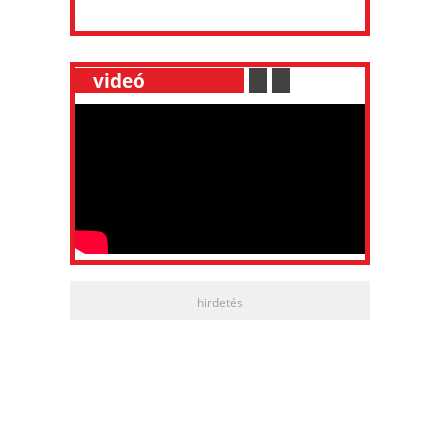
__
videó
___________
.
__
.
__
hirdetés