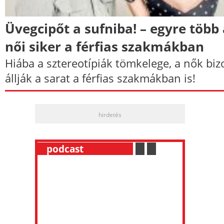
Üvegcipőt a sufniba! – egyre több
női siker a férfias szakmákban
Hiába a sztereotípiák tömkelege, a nők biz
állják a sarat a férfias szakmákban is!
hirdetés
__
podcast
___________
.
__
.
__