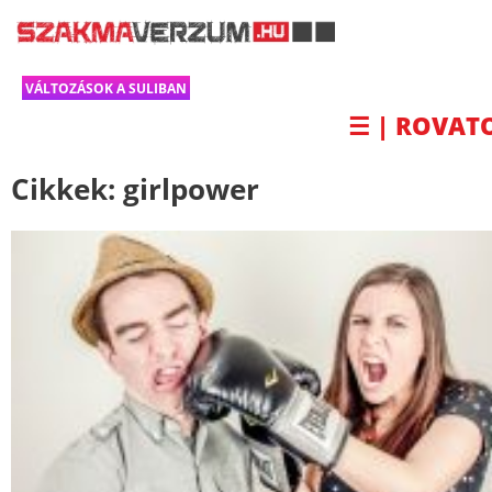
VÁLTOZÁSOK A SULIBAN
☰ | ROVAT
Cikkek:
girlpower