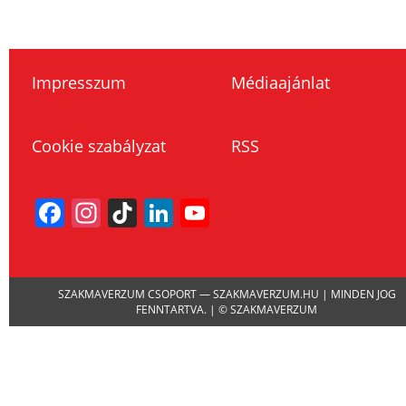
Impresszum
Médiaajánlat
Cookie szabályzat
RSS
Facebook
Instagram
TikTok
LinkedIn
YouTube
Channel
SZAKMAVERZUM CSOPORT — SZAKMAVERZUM.HU | MINDEN JOG
FENNTARTVA. | © SZAKMAVERZUM