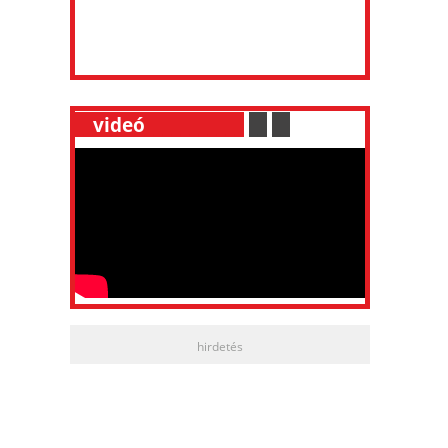
__
videó
___________
.
__
.
__
hirdetés