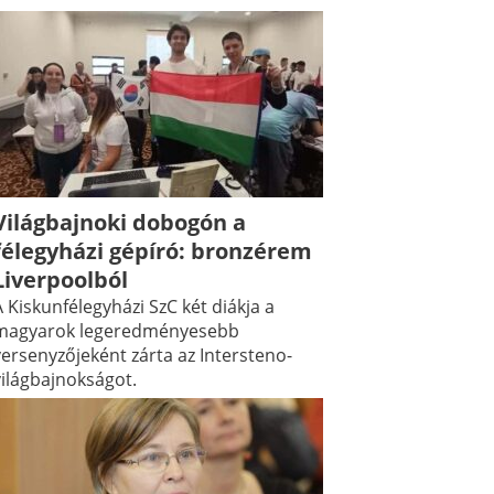
Világbajnoki dobogón a
félegyházi gépíró: bronzérem
Liverpoolból
 Kiskunfélegyházi SzC két diákja a
magyarok legeredményesebb
versenyzőjeként zárta az Intersteno-
világbajnokságot.