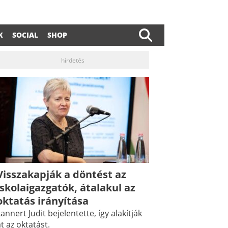
K
SOCIAL
SHOP
hirdetés
Visszakapják a döntést az
iskolaigazgatók, átalakul az
oktatás irányítása
annert Judit bejelentette, így alakítják
t az oktatást.