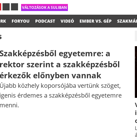
VÁLTOZÁSOK A SULIBAN
RK
FORYOU
PODCAST
VIDEÓ
EMBER VS. GÉP
SZAKMÁ
s
Szakképzésből egyetemre: a
rektor szerint a szakképzésből
érkezők előnyben vannak
Újabb közhely koporsójába vertünk szöget,
igenis érdemes a szakképzésből egyetemre
menni.
L
á