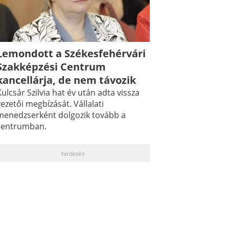
Lemondott a Székesfehérvári
Szakképzési Centrum
kancellárja, de nem távozik
ulcsár Szilvia hat év után adta vissza
ezetői megbízását. Vállalati
menedzserként dolgozik tovább a
centrumban.
hirdetés