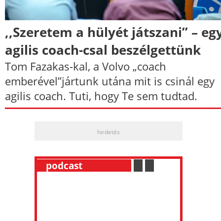
,,Szeretem a hülyét játszani” – eg
agilis coach-csal beszélgettünk
Tom Fazakas-kal, a Volvo „coach
emberével”jártunk utána mit is csinál egy
agilis coach. Tuti, hogy Te sem tudtad.
hirdetés
__
podcast
___________
.
__
.
__