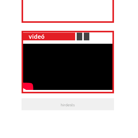
__
videó
___________
.
__
.
__
hirdetés