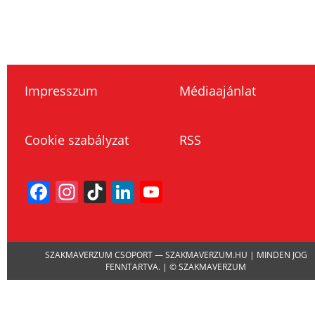
Impresszum
Médiaajánlat
Cookie szabályzat
RSS
Facebook
Instagram
TikTok
LinkedIn
YouTube
Channel
SZAKMAVERZUM CSOPORT — SZAKMAVERZUM.HU | MINDEN JOG
FENNTARTVA. | © SZAKMAVERZUM