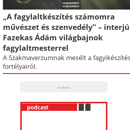
„A fagylaltkészítés számomra
művészet és szenvedély” – interjú
Fazekas Ádám világbajnok
fagylaltmesterrel
A Szakmaverzumnak mesélt a fagyikészíté
fortélyairól.
hirdetés
__
podcast
___________
.
__
.
__