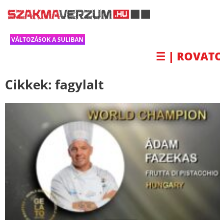
VÁLTOZÁSOK A SULIBAN
☰ | ROVAT
Cikkek:
fagylalt