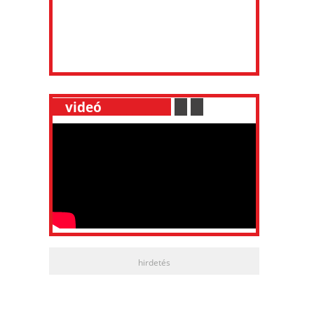
__
videó
___________
.
__
.
__
hirdetés