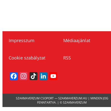
Impresszum
Médiaajánlat
Cookie szabályzat
RSS
Facebook
Instagram
TikTok
LinkedIn
YouTube
Channel
SZAKMAVERZUM CSOPORT — SZAKMAVERZUM.HU | MINDEN JOG
FENNTARTVA. | © SZAKMAVERZUM