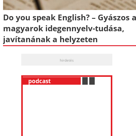
Do you speak English? – Gyászos 
magyarok idegennyelv-tudása,
javítanának a helyzeten
hirdetés
__
podcast
___________
.
__
.
__