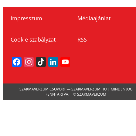
Impresszum
Médiaajánlat
Cookie szabályzat
RSS
Facebook
Instagram
TikTok
LinkedIn
YouTube
Channel
SZAKMAVERZUM CSOPORT — SZAKMAVERZUM.HU | MINDEN JOG
FENNTARTVA. | © SZAKMAVERZUM