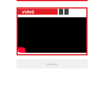
__
videó
___________
.
__
.
__
hirdetés