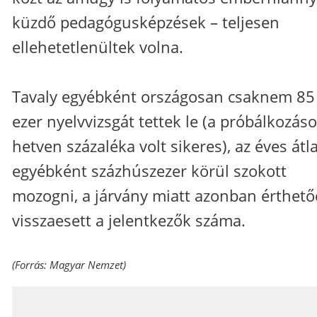
küzdő pedagógusképzések – teljesen
ellehetetlenültek volna.
Tavaly egyébként országosan csaknem 85
ezer nyelvvizsgát tettek le (a próbálkozás
hetven százaléka volt sikeres), az éves átl
egyébként százhúszezer körül szokott
mozogni, a járvány miatt azonban érthet
visszaesett a jelentkezők száma.
(Forrás: Magyar Nemzet)
_