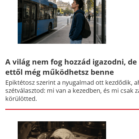
A világ nem fog hozzád igazodni, de
ettől még működhetsz benne
Epiktétosz szerint a nyugalmad ott kezdődik, a
szétválasztod: mi van a kezedben, és mi csak z
körülötted.