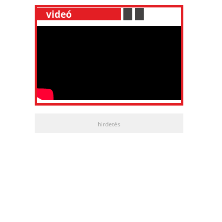
__
videó
___________
.
__
.
__
hirdetés