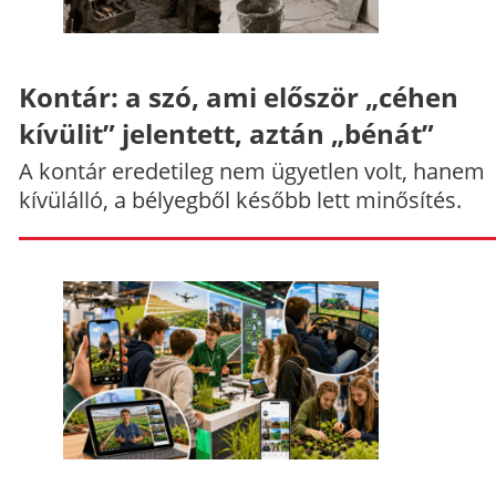
Kontár: a szó, ami először „céhen
kívülit” jelentett, aztán „bénát”
A kontár eredetileg nem ügyetlen volt, hanem
kívülálló, a bélyegből később lett minősítés.