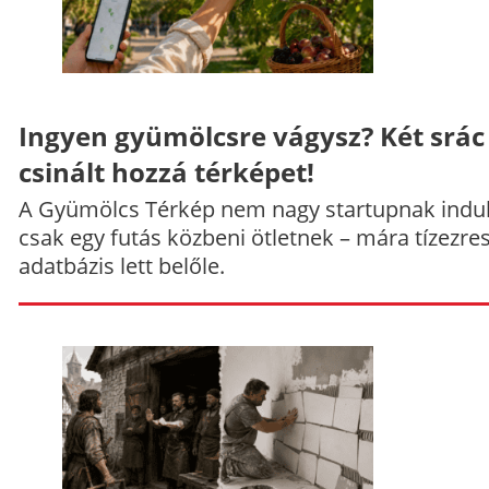
Ingyen gyümölcsre vágysz? Két srác
csinált hozzá térképet!
A Gyümölcs Térkép nem nagy startupnak indul
csak egy futás közbeni ötletnek – mára tízezre
adatbázis lett belőle.