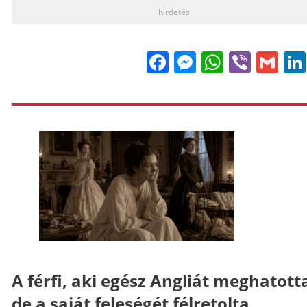
hirdetés
Facebook
Messenge
WhatsA
Viber
Gm
A férfi, aki egész Angliát meghatott
de a saját feleségét félretolta