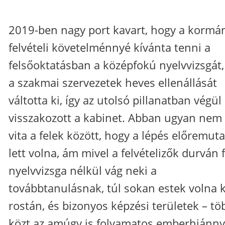
2019-ben nagy port kavart, hogy a kormá
felvételi követelménnyé kívánta tenni a
felsőoktatásban a középfokú nyelvvizsgát,
a szakmai szervezetek heves ellenállását
váltotta ki, így az utolsó pillanatban végül
visszakozott a kabinet. Abban ugyan nem 
vita a felek között, hogy a lépés előremut
lett volna, ám mivel a felvételizők durván 
nyelvvizsga nélkül vág neki a
továbbtanulásnak, túl sokan estek volna k
rostán, és bizonyos képzési területek – t
közt az amúgy is folyamatos emberhiánny