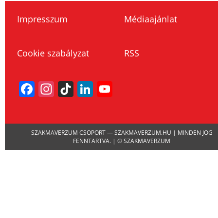
Impresszum
Médiaajánlat
Cookie szabályzat
RSS
Facebook
Instagram
TikTok
LinkedIn
YouTube
Channel
SZAKMAVERZUM CSOPORT — SZAKMAVERZUM.HU | MINDEN JOG
FENNTARTVA. | © SZAKMAVERZUM