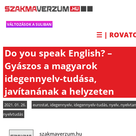
VÁLTOZÁSOK A SULIBAN
☰ | ROVAT
Do you speak English? –
Gyászos a magyarok
idegennyelv-tudása,
javítanának a helyzeten
2021. 01. 26.
eurostat
,
idegennyelv
,
idegennyelv-tudás
,
nyelv
,
nyelvtan
nyelvtudás
szakmaverzum.hu