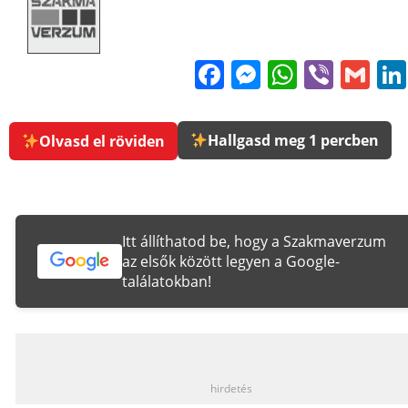
Facebook
Messenge
WhatsA
Viber
Gm
Hallgasd meg 1 percben
Olvasd el röviden
Itt állíthatod be, hogy a Szakmaverzum
az elsők között legyen a Google-
találatokban!
_
hirdetés