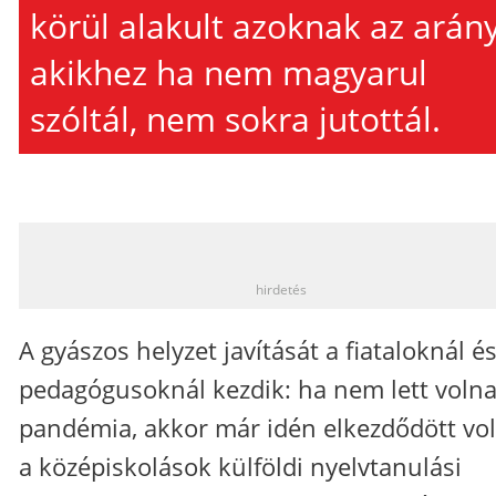
körül alakult azoknak az arány
akikhez ha nem magyarul
szóltál, nem sokra jutottál.
_
hirdetés
A gyászos helyzet javítását a fiataloknál és
pedagógusoknál kezdik: ha nem lett volna
pandémia, akkor már idén elkezdődött vo
a középiskolások külföldi nyelvtanulási