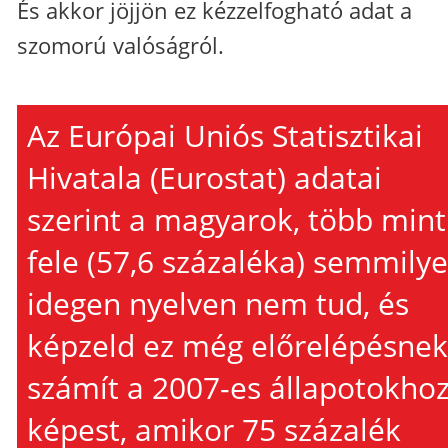
És akkor jöjjön ez kézzelfogható adat a
szomorú valóságról.
Az Európai Uniós Statisztikai
Hivatala (Eurostat) adatai
szerint a magyarok, több mint
fele (57,6 százaléka) semmily
idegen nyelven nem tud, és
képzeld ez még előrelépésnek
számít a 2007-es állapotokho
képest, amikor 75 százalék