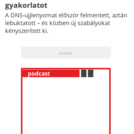
gyakorlatot
A DNS-ujjlenyomat először felmentett, aztán
lebuktatott – és közben új szabályokat
kényszerített ki.
hirdetés
__
podcast
___________
.
__
.
__