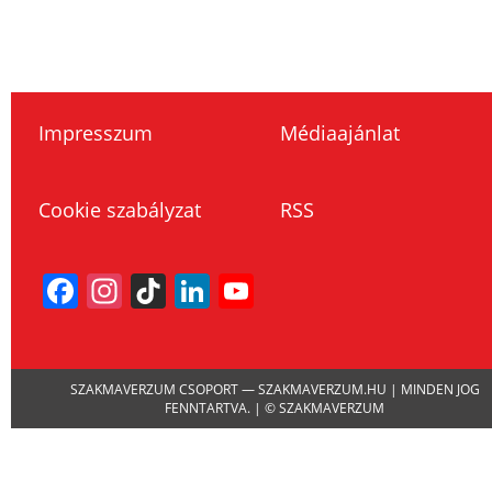
Impresszum
Médiaajánlat
Cookie szabályzat
RSS
Facebook
Instagram
TikTok
LinkedIn
YouTube
Channel
SZAKMAVERZUM CSOPORT — SZAKMAVERZUM.HU | MINDEN JOG
FENNTARTVA. | © SZAKMAVERZUM