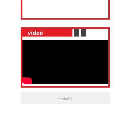
__
videó
___________
.
__
.
__
hirdetés