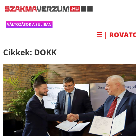
VÁLTOZÁSOK A SULIBAN
☰ | ROVAT
Cikkek:
DOKK