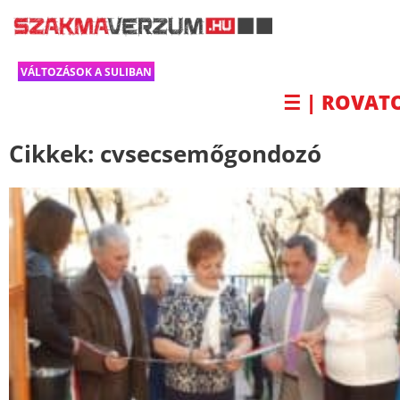
VÁLTOZÁSOK A SULIBAN
☰ | ROVAT
Cikkek:
cvsecsemőgondozó