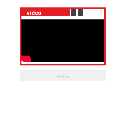
__
videó
___________
.
__
.
__
hirdetés