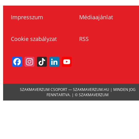
Impresszum
Médiaajánlat
Cookie szabályzat
RSS
Facebook
Instagram
TikTok
LinkedIn
YouTube
Channel
SZAKMAVERZUM CSOPORT — SZAKMAVERZUM.HU | MINDEN JOG
FENNTARTVA. | © SZAKMAVERZUM