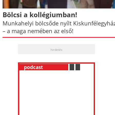
Bölcsi a kollégiumban!
Munkahelyi bölcsőde nyílt Kiskunfélegyhá
– a maga nemében az első!
hirdetés
__
podcast
___________
.
__
.
__