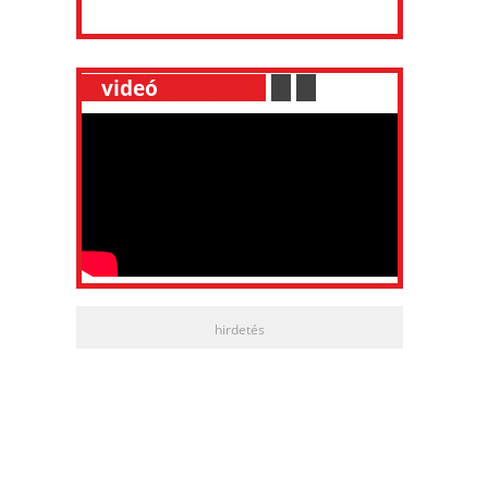
__
videó
___________
.
__
.
__
hirdetés