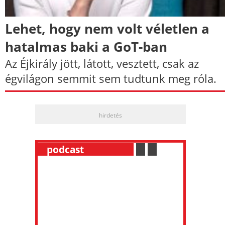
Lehet, hogy nem volt véletlen a
hatalmas baki a GoT-ban
Az Éjkirály jött, látott, vesztett, csak az
égvilágon semmit sem tudtunk meg róla.
hirdetés
__
podcast
___________
.
__
.
__