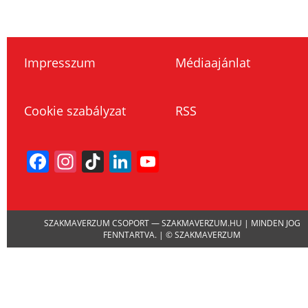
Impresszum
Médiaajánlat
Cookie szabályzat
RSS
Facebook
Instagram
TikTok
LinkedIn
YouTube
Channel
SZAKMAVERZUM CSOPORT — SZAKMAVERZUM.HU | MINDEN JOG
FENNTARTVA. | © SZAKMAVERZUM