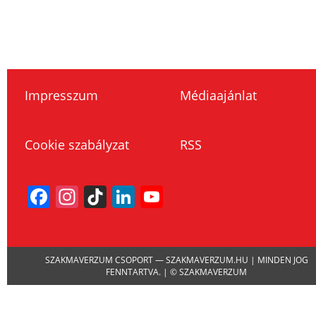
Impresszum
Médiaajánlat
Cookie szabályzat
RSS
Facebook
Instagram
TikTok
LinkedIn
YouTube
Channel
SZAKMAVERZUM CSOPORT — SZAKMAVERZUM.HU | MINDEN JOG
FENNTARTVA. | © SZAKMAVERZUM