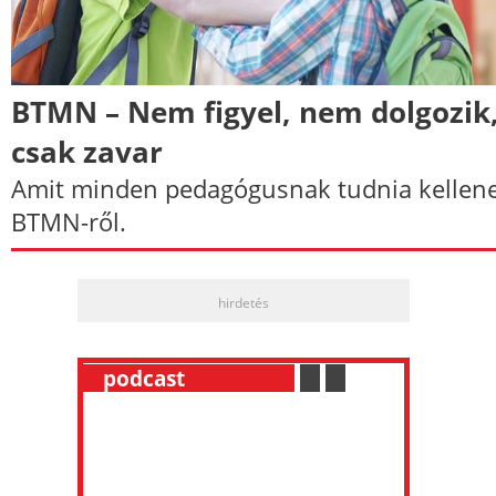
BTMN – Nem figyel, nem dolgozik
csak zavar
Amit minden pedagógusnak tudnia kellene
BTMN-ről.
hirdetés
__
podcast
___________
.
__
.
__