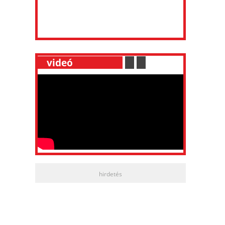
__
videó
___________
.
__
.
__
hirdetés