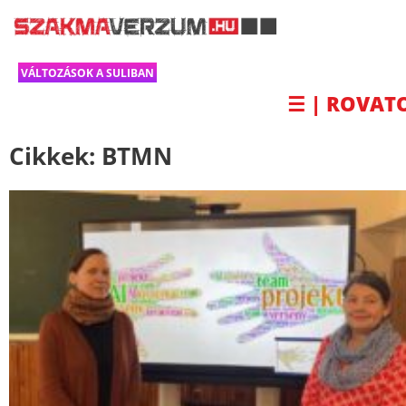
VÁLTOZÁSOK A SULIBAN
☰ | ROVAT
Cikkek:
BTMN