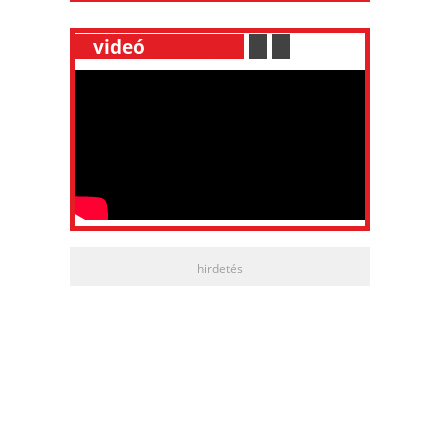
__
videó
___________
.
__
.
__
hirdetés