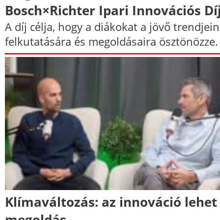
Bosch×Richter Ipari Innovációs Dí
A díj célja, hogy a diákokat a jövő trendjei
felkutatására és megoldásaira ösztönözze.
Klímaváltozás: az innováció lehet
megoldás