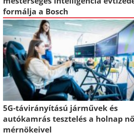
mesterséges intelligencia évtized
formálja a Bosch
5G-távirányítású járművek és
autókamrás tesztelés a holnap nő
mérnökeivel