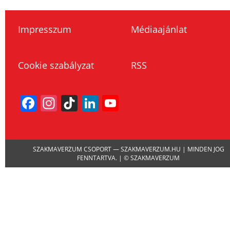
Impresszum
Médiaajánlat
Cookie szabályzat
RSS
Facebook
Instagram
TikTok
LinkedIn
YouTube
Channel
SZAKMAVERZUM CSOPORT — SZAKMAVERZUM.HU | MINDEN JOG
FENNTARTVA. | © SZAKMAVERZUM