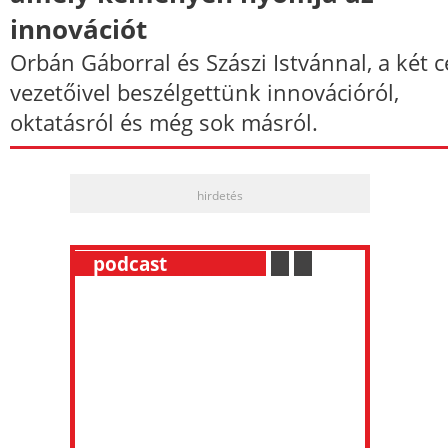
innovációt
Orbán Gáborral és Szászi Istvánnal, a két c
vezetőivel beszélgettünk innovációról,
oktatásról és még sok másról.
hirdetés
__
podcast
___________
.
__
.
__