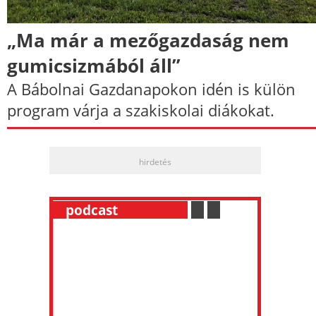
„Ma már a mezőgazdaság nem
gumicsizmából áll”
A Bábolnai Gazdanapokon idén is külön
program várja a szakiskolai diákokat.
hirdetés
__
podcast
___________
.
__
.
__