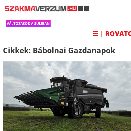
VÁLTOZÁSOK A SULIBAN
☰ | ROVAT
Cikkek:
Bábolnai Gazdanapok