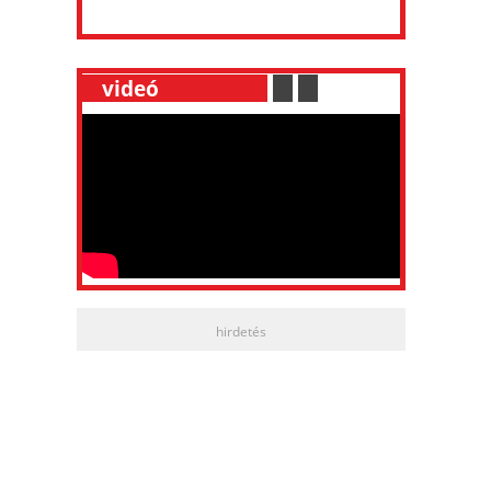
__
videó
___________
.
__
.
__
hirdetés