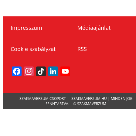
Impresszum
Médiaajánlat
Cookie szabályzat
RSS
Facebook
Instagram
TikTok
LinkedIn
YouTube
Channel
SZAKMAVERZUM CSOPORT — SZAKMAVERZUM.HU | MINDEN JOG
FENNTARTVA. | © SZAKMAVERZUM