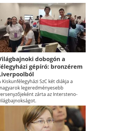
Világbajnoki dobogón a
félegyházi gépíró: bronzérem
Liverpoolból
 Kiskunfélegyházi SzC két diákja a
magyarok legeredményesebb
versenyzőjeként zárta az Intersteno-
világbajnokságot.