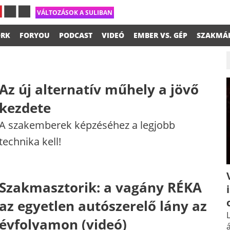
VÁLTOZÁSOK A SULIBAN
RK
FORYOU
PODCAST
VIDEÓ
EMBER VS. GÉP
SZAKMÁ
Az új alternatív műhely a jövő
kezdete
A szakemberek képzéséhez a legjobb
technika kell!
Szakmasztorik: a vagány RÉKA
az egyetlen autószerelő lány az
L
évfolyamon (videó)
á