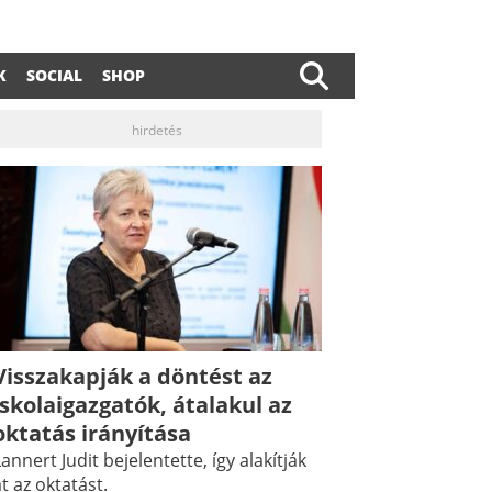
K
SOCIAL
SHOP
hirdetés
Visszakapják a döntést az
iskolaigazgatók, átalakul az
oktatás irányítása
annert Judit bejelentette, így alakítják
t az oktatást.