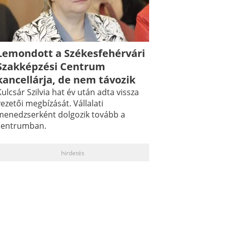
Lemondott a Székesfehérvári
Szakképzési Centrum
kancellárja, de nem távozik
ulcsár Szilvia hat év után adta vissza
ezetői megbízását. Vállalati
menedzserként dolgozik tovább a
centrumban.
hirdetés