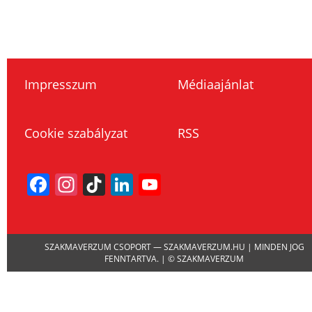
Impresszum
Médiaajánlat
Cookie szabályzat
RSS
Facebook
Instagram
TikTok
LinkedIn
YouTube
Channel
SZAKMAVERZUM CSOPORT — SZAKMAVERZUM.HU | MINDEN JOG
FENNTARTVA. | © SZAKMAVERZUM