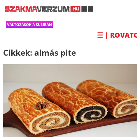
VÁLTOZÁSOK A SULIBAN
☰ | ROVAT
Cikkek:
almás pite