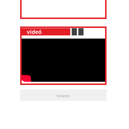
__
videó
___________
.
__
.
__
hirdetés