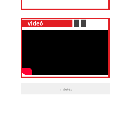
__
videó
___________
.
__
.
__
hirdetés