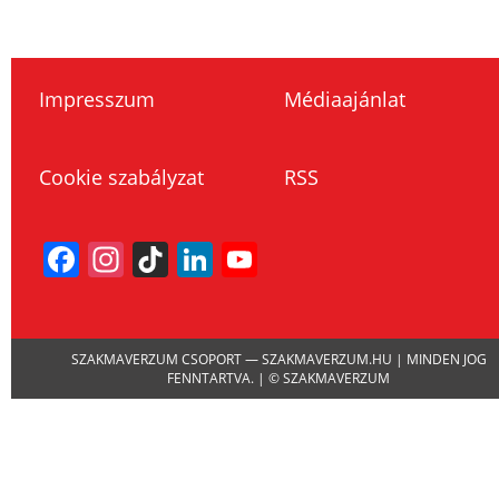
Impresszum
Médiaajánlat
Cookie szabályzat
RSS
Facebook
Instagram
TikTok
LinkedIn
YouTube
Channel
SZAKMAVERZUM CSOPORT — SZAKMAVERZUM.HU | MINDEN JOG
FENNTARTVA. | © SZAKMAVERZUM