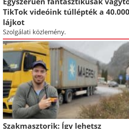
Egyszerűen fantasztikusak vagyto
TikTok videóink túllépték a 40.00
lájkot
Szolgálati közlemény.
Szakmasztorik: Így lehetsz