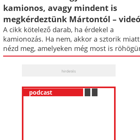
kamionos, avagy mindent is
megkérdeztünk Mártontól – vide
A cikk kötelező darab, ha érdekel a
kamionozás. Ha nem, akkor a sztorik miatt
nézd meg, amelyeken még most is röhögü
hirdetés
__
podcast
___________
.
__
.
__