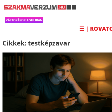
VÁLTOZÁSOK A SULIBAN
☰ | ROVAT
Cikkek:
testképzavar