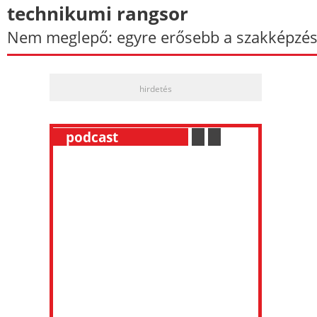
technikumi rangsor
Nem meglepő: egyre erősebb a szakképzés
hirdetés
__
podcast
___________
.
__
.
__