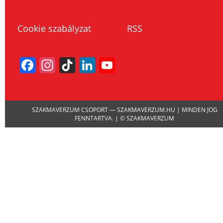
Cookie szabályzat
RSS
Facebook
Instagram
TikTok
LinkedIn
YouTube
Channel
SZAKMAVERZUM CSOPORT — SZAKMAVERZUM.HU | MINDEN JOG
FENNTARTVA. | © SZAKMAVERZUM