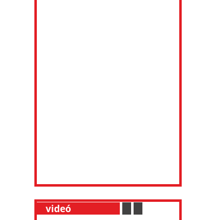
__
videó
___________
.
__
.
__