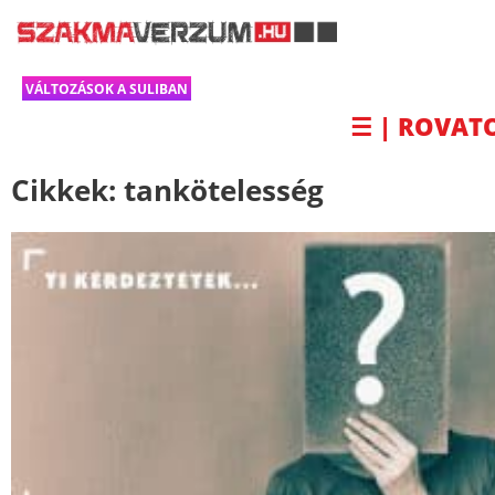
VÁLTOZÁSOK A SULIBAN
☰ | ROVAT
Cikkek:
tankötelesség