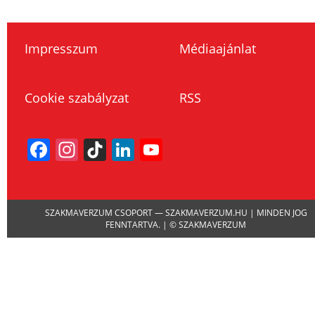
Impresszum
Médiaajánlat
Cookie szabályzat
RSS
Facebook
Instagram
TikTok
LinkedIn
YouTube
Channel
SZAKMAVERZUM CSOPORT — SZAKMAVERZUM.HU | MINDEN JOG
FENNTARTVA. | © SZAKMAVERZUM