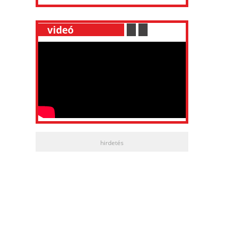
__
videó
___________
.
__
.
__
hirdetés