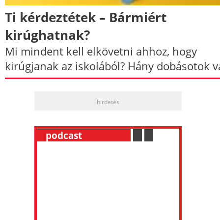
Ti kérdeztétek – Bármiért
kirúghatnak?
Mi mindent kell elkövetni ahhoz, hogy
kirúgjanak az iskolából? Hány dobásotok v
hirdetés
__
podcast
___________
.
__
.
__