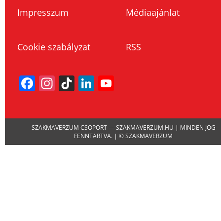
Impresszum
Médiaajánlat
Cookie szabályzat
RSS
Facebook
Instagram
TikTok
LinkedIn
YouTube
Channel
SZAKMAVERZUM CSOPORT — SZAKMAVERZUM.HU | MINDEN JOG
FENNTARTVA. | © SZAKMAVERZUM