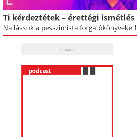
Ti kérdeztétek –​ érettégi ismétlés
Na lássuk a pesszimista forgatókönyveket!
hirdetés
__
podcast
___________
.
__
.
__