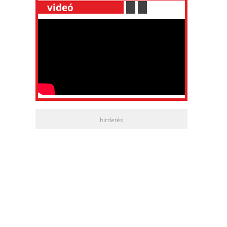
__
videó
___________
.
__
.
__
hirdetés