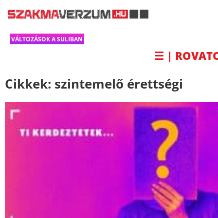
VÁLTOZÁSOK A SULIBAN
☰ | ROVAT
Cikkek:
szintemelő érettségi