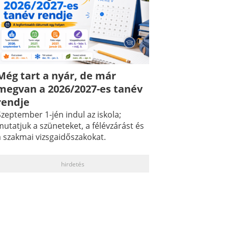
Még tart a nyár, de már
megvan a 2026/2027-es tanév
rendje
zeptember 1-jén indul az iskola;
utatjuk a szüneteket, a félévzárást és
a szakmai vizsgaidőszakokat.
hirdetés