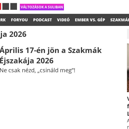
VÁLTOZÁSOK A SULIBAN
RK
FORYOU
PODCAST
VIDEÓ
EMBER VS. GÉP
SZAKMÁ
ja 2026
Április 17-én jön a Szakmák
Éjszakája 2026
Ne csak nézd, „csináld meg”!
A