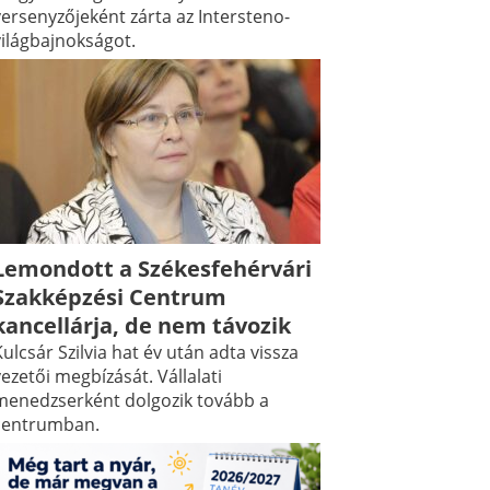
versenyzőjeként zárta az Intersteno-
világbajnokságot.
Lemondott a Székesfehérvári
Szakképzési Centrum
kancellárja, de nem távozik
ulcsár Szilvia hat év után adta vissza
ezetői megbízását. Vállalati
menedzserként dolgozik tovább a
centrumban.