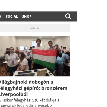
K
SOCIAL
SHOP
hirdetés
Világbajnoki dobogón a
félegyházi gépíró: bronzérem
Liverpoolból
 Kiskunfélegyházi SzC két diákja a
magyarok legeredményesebb