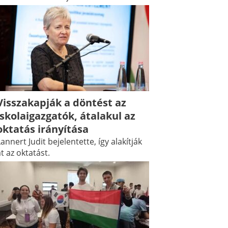
Visszakapják a döntést az
iskolaigazgatók, átalakul az
oktatás irányítása
annert Judit bejelentette, így alakítják
t az oktatást.