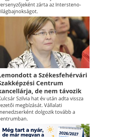
versenyzőjeként zárta az Intersteno-
világbajnokságot.
Lemondott a Székesfehérvári
Szakképzési Centrum
kancellárja, de nem távozik
ulcsár Szilvia hat év után adta vissza
ezetői megbízását. Vállalati
menedzserként dolgozik tovább a
centrumban.