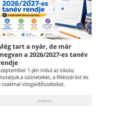
Még tart a nyár, de már
megvan a 2026/2027-es tanév
rendje
zeptember 1-jén indul az iskola;
utatjuk a szüneteket, a félévzárást és
a szakmai vizsgaidőszakokat.
hirdetés