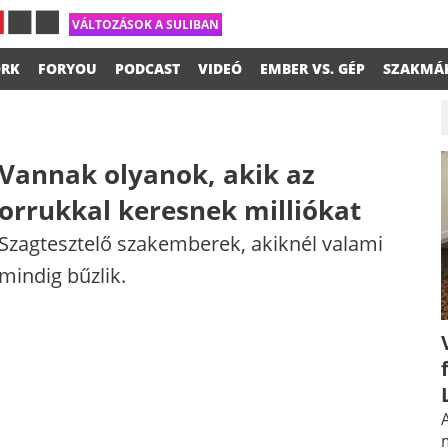
VÁLTOZÁSOK A SULIBAN
RK
FORYOU
PODCAST
VIDEÓ
EMBER VS. GÉP
SZAKMÁ
Vannak olyanok, akik az
orrukkal keresnek milliókat
Szagtesztelő szakemberek, akiknél valami
mindig bűzlik.
A