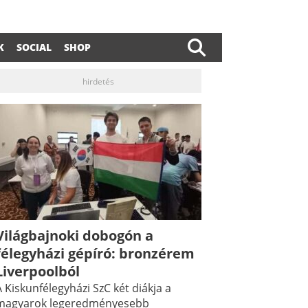
K
SOCIAL
SHOP
hirdetés
Világbajnoki dobogón a
félegyházi gépíró: bronzérem
Liverpoolból
 Kiskunfélegyházi SzC két diákja a
magyarok legeredményesebb