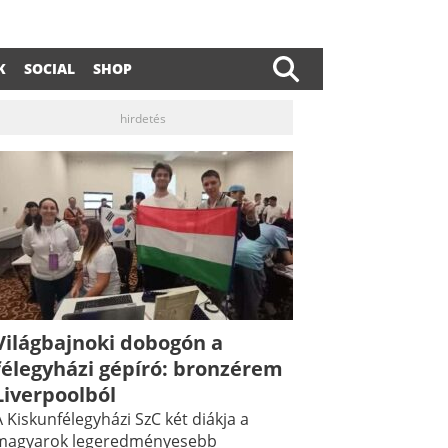
K
SOCIAL
SHOP
hirdetés
Világbajnoki dobogón a
félegyházi gépíró: bronzérem
Liverpoolból
 Kiskunfélegyházi SzC két diákja a
magyarok legeredményesebb