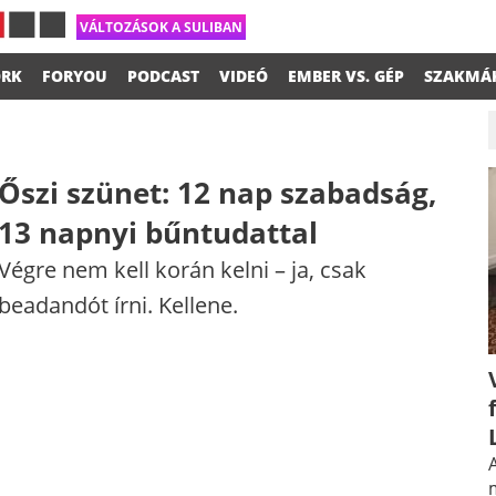
VÁLTOZÁSOK A SULIBAN
RK
FORYOU
PODCAST
VIDEÓ
EMBER VS. GÉP
SZAKMÁ
Őszi szünet: 12 nap szabadság,
13 napnyi bűntudattal
Végre nem kell korán kelni – ja, csak
beadandót írni. Kellene.
A