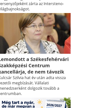
versenyzőjeként zárta az Intersteno-
világbajnokságot.
Lemondott a Székesfehérvári
Szakképzési Centrum
kancellárja, de nem távozik
ulcsár Szilvia hat év után adta vissza
ezetői megbízását. Vállalati
menedzserként dolgozik tovább a
centrumban.