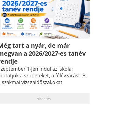
Még tart a nyár, de már
megvan a 2026/2027-es tanév
rendje
zeptember 1-jén indul az iskola;
utatjuk a szüneteket, a félévzárást és
a szakmai vizsgaidőszakokat.
hirdetés